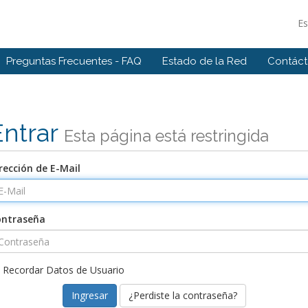
E
Preguntas Frecuentes - FAQ
Estado de la Red
Contác
Entrar
Esta página está restringida
rección de E-Mail
ontraseña
Recordar Datos de Usuario
¿Perdiste la contraseña?