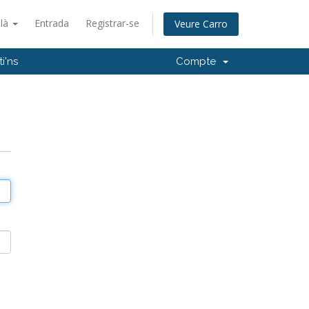
alà
Entrada
Registrar-se
Veure Carro
i'ns
Compte