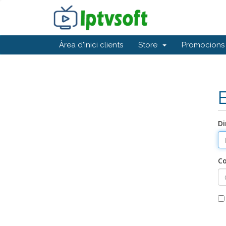
Àrea d'Inici clients
Store
Promocions
Di
C