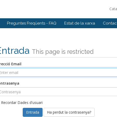
Cat
Preguntes Freqüents - FAQ
Estat de la xarxa
Contact
Entrada
This page is restricted
recció Email
ontrasenya
Recordar Dades d'usuari
Ha perdut la contrasenya?