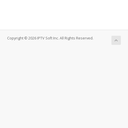
Copyright © 2026 IPTV Soft Inc. All Rights Reserved.