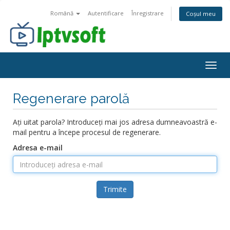
Română
Autentificare
Înregistrare
Coșul meu
Togg
navig
Regenerare parolă
Ați uitat parola? Introduceți mai jos adresa dumneavoastră e-
mail pentru a începe procesul de regenerare.
Adresa e-mail
Trimite