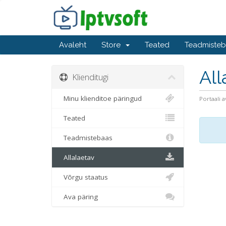
Avaleht
Store
Teated
Teadmiste
All
Klienditugi
Minu klienditoe päringud
Portaali a
Teated
Teadmistebaas
Allalaetav
Võrgu staatus
Ava päring