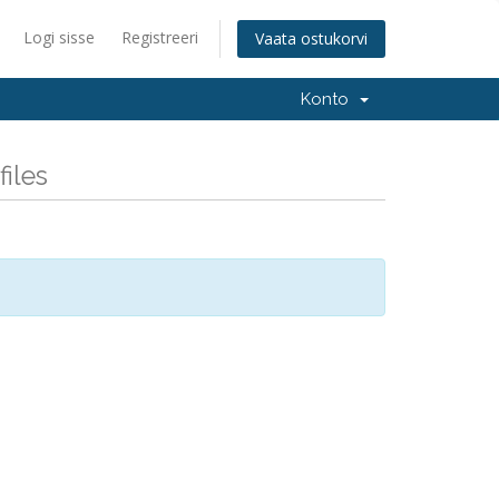
Logi sisse
Registreeri
Vaata ostukorvi
Konto
iles