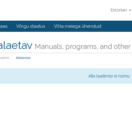
Estonian
baas
Võrgu staatus
Võta meiega ühendust
alaetav
Manuals, programs, and other f
valeht
Allalaetav
Alla laadimisi ei toimu