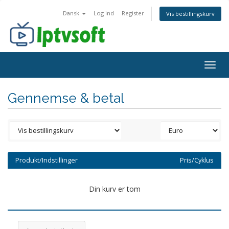
Dansk
Log ind
Register
Vis bestillingskurv
Togg
navig
Gennemse & betal
Produkt/Indstillinger
Pris/Cyklus
Din kurv er tom