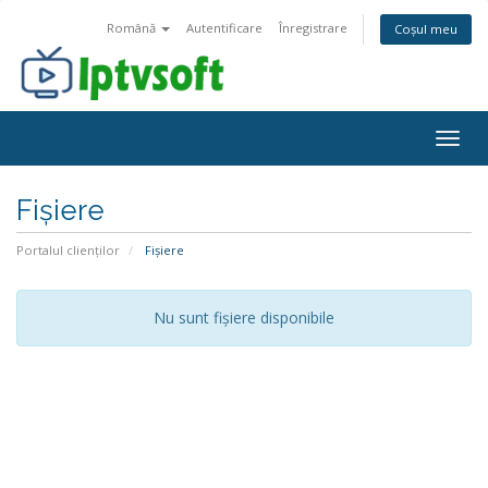
Română
Autentificare
Înregistrare
Coșul meu
Togg
navig
Fișiere
Portalul clienților
Fișiere
Nu sunt fișiere disponibile