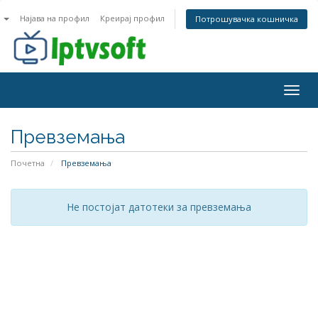
n
Најава на профил
Креирај профил
Потрошувачка кошничка
Togg
navig
Превземања
Почетна
Превземања
Не постојат датотеки за превземања